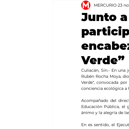
MERCURIO
23 no
Agricultura
México
Junto a
partici
encabez
Verde”
Culiacán, Sin.- En una 
Rubén Rocha Moya, dio 
Verde", convocada por 
conciencia ecológica a t
Acompañado del direct
Educación Pública, el 
ánimo y la alegría de la
En es sentido, el Ejecu