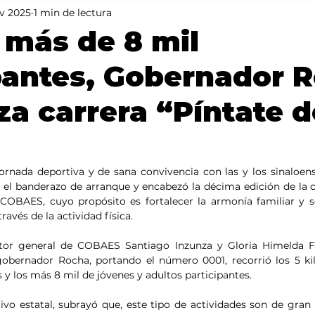
v 2025
1 min de lectura
Mundo
Portada 2
Portada 1
Clima
 más de 8 mil
pantes, Gobernador 
a carrera “Píntate d
jornada deportiva y de sana convivencia con las y los sinaloens
el banderazo de arranque y encabezó la décima edición de la ca
COBAES, cuyo propósito es fortalecer la armonía familiar y so
ravés de la actividad física. 
or general de COBAES Santiago Inzunza y Gloria Himelda Féli
gobernador Rocha, portando el número 0001, recorrió los 5 kil
s y los más 8 mil de jóvenes y adultos participantes.
tivo estatal, subrayó que, este tipo de actividades son de gran 