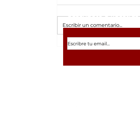
Suscríbete a nuestras 
Escribir un comentario...
“Vamos a honrar los
principios y valores del
movimiento de
transformación”:
Imelda Castro
Volver a inicio