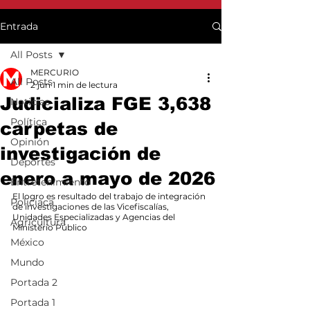
Entrada
All Posts
MERCURIO
All Posts
2 jun
1 min de lectura
Judicializa FGE 3,638
Noticias
Política
carpetas de
Opinión
investigación de
Deportes
enero a mayo de 2026
Entretenimiento
El logro es resultado del trabajo de integración 
Policiaca
de investigaciones de las Vicefiscalías, 
Unidades Especializadas y Agencias del 
Agricultura
Ministerio Público
México
Mundo
Portada 2
Portada 1