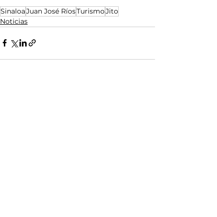
Sinaloa
Juan José Ríos
Turismo
Jito
Noticias
Ver todo
Entradas relacionadas