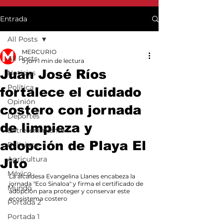
Entrada
All Posts
MERCURIO
All Posts
5 jun
1 min de lectura
Juan José Ríos
Noticias
Política
fortalece el cuidado
Opinión
costero con jornada
Deportes
de limpieza y
Entretenimiento
adopción de Playa El
Policiaca
Agricultura
Jito
México
La alcaldesa Evangelina Llanes encabeza la 
jornada "Eco Sinaloa" y firma el certificado de 
Mundo
adopción para proteger y conservar este 
ecosistema costero
Portada 2
Portada 1