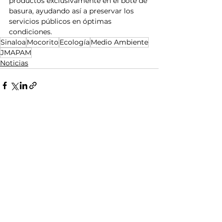
productos exclusivamente en el bote de 
basura, ayudando así a preservar los 
servicios públicos en óptimas 
condiciones.
Sinaloa
Mocorito
Ecología
Medio Ambiente
JMAPAM
Noticias
Ver todo
Entradas relacionadas