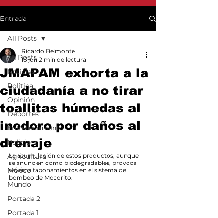
Entrada
All Posts
Ricardo Belmonte
All Posts
16 jun
2 min de lectura
JMAPAM exhorta a la
Noticias
Política
ciudadanía a no tirar
Opinión
toallitas húmedas al
Deportes
inodoro por daños al
Entretenimiento
drenaje
Policiaca
Agricultura
La acumulación de estos productos, aunque 
se anuncien como biodegradables, provoca 
México
severos taponamientos en el sistema de 
bombeo de Mocorito.
Mundo
Portada 2
Portada 1