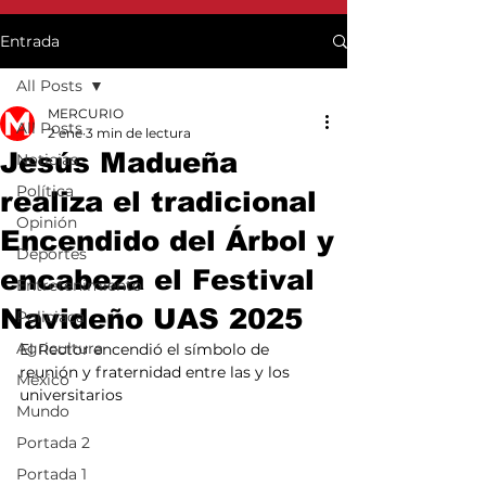
Entrada
All Posts
MERCURIO
All Posts
2 ene
3 min de lectura
Jesús Madueña
Noticias
Política
realiza el tradicional
Opinión
Encendido del Árbol y
Deportes
encabeza el Festival
Entretenimiento
Navideño UAS 2025
Policiaca
Agricultura
El Rector encendió el símbolo de 
reunión y fraternidad entre las y los 
México
universitarios
Mundo
Portada 2
Portada 1