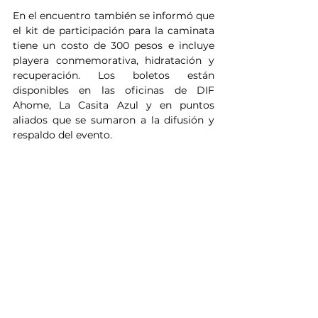
En el encuentro también se informó que 
el kit de participación para la caminata 
tiene un costo de 300 pesos e incluye 
playera conmemorativa, hidratación y 
recuperación. Los boletos están 
disponibles en las oficinas de DIF 
Ahome, La Casita Azul y en puntos 
aliados que se sumaron a la difusión y 
respaldo del evento.
De igual forma, se dieron a conocer 
otras actividades dentro del programa 
de concienciación, entre ellas funciones 
especiales de cine para niñas y niños 
con autismo, así como para cuidadores; 
la colaboración con Universidad 
Hispana; un bazar con causa impulsado 
por Pink Bazar; una campaña especial 
en Barsta Café Boutique con bebidas 
temáticas cuya venta aportará recursos 
a esta causa; además del respaldo social 