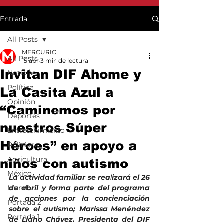
Entrada
All Posts
MERCURIO
All Posts
15 abr
3 min de lectura
Invitan DIF Ahome y
Noticias
Política
La Casita Azul a
Opinión
“Caminemos por
Deportes
nuestros Súper
Entretenimiento
Héroes” en apoyo a
Policiaca
Agricultura
niños con autismo
México
La actividad familiar se realizará el 26 
Mundo
de abril y forma parte del programa 
de acciones por la concienciación 
Portada 2
sobre el autismo; Marissa Menéndez 
Portada 1
de Llano Chávez, Presidenta del DIF 