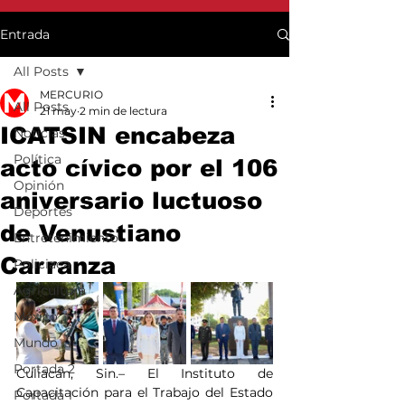
Entrada
All Posts
MERCURIO
All Posts
21 may
2 min de lectura
ICATSIN encabeza
Noticias
Política
acto cívico por el 106
Opinión
aniversario luctuoso
Deportes
de Venustiano
Entretenimiento
Carranza
Policiaca
Agricultura
México
Mundo
Portada 2
Culiacán, Sin.– El Instituto de 
Capacitación para el Trabajo del Estado 
Portada 1