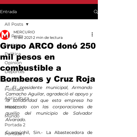
Entrada
All Posts
MERCURIO
All Posts
15 dic 2021
2 min de lectura
Grupo ARCO donó 250
Noticias
Política
mil pesos en
Opinión
combustible a
Deportes
Bomberos y Cruz Roja
Entretenimiento
** El presidente municipal, Armando 
Policiaca
Camacho Aguilar, agradeció el apoyo y 
Agricultura
la solidaridad que esta empresa ha 
mostrado con las corporaciones de 
México
auxilio del municipio de Salvador 
Mundo
Alvarado.
Portada 2
Guamúchil, Sin.- La Abastecedora de 
Portada 1