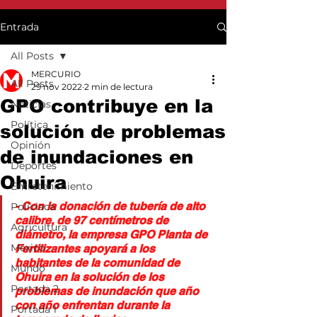
Entrada
All Posts
MERCURIO
All Posts
29 nov 2022
2 min de lectura
GPO contribuye en la
Noticias
Política
solución de problemas
Opinión
de inundaciones en
Deportes
Ohuira
Entretenimiento
- Con la donación de tubería de alto 
Policiaca
calibre, de 97 centímetros de 
Agricultura
diámetro, la empresa GPO Planta de 
México
Fertilizantes apoyará a los 
habitantes de la comunidad de 
Mundo
Ohuira en la solución de los 
Portada 2
problemas de inundación que año 
con año enfrentan durante la 
Portada 1