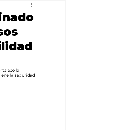
tinado
sos
ilidad
talece la 
iene la seguridad 