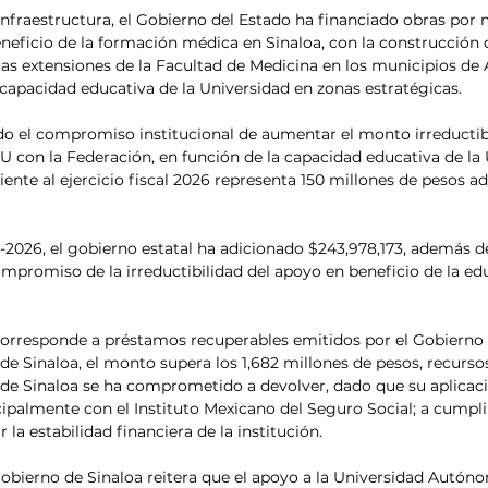
 infraestructura, el Gobierno del Estado ha financiado obras por 
neficio de la formación médica en Sinaloa, con la construcción d
as extensiones de la Facultad de Medicina en los municipios de
capacidad educativa de la Universidad en zonas estratégicas.
o el compromiso institucional de aumentar el monto irreductib
con la Federación, en función de la capacidad educativa de la U
nte al ejercicio fiscal 2026 representa 150 millones de pesos adi
-2026, el gobierno estatal ha adicionado $243,978,173, además d
promiso de la irreductibilidad del apoyo en beneficio de la ed
orresponde a préstamos recuperables emitidos por el Gobierno d
 Sinaloa, el monto supera los 1,682 millones de pesos, recursos
e Sinaloa se ha comprometido a devolver, dado que su aplicaci
ncipalmente con el Instituto Mexicano del Seguro Social; a cump
 la estabilidad financiera de la institución.
Gobierno de Sinaloa reitera que el apoyo a la Universidad Autón