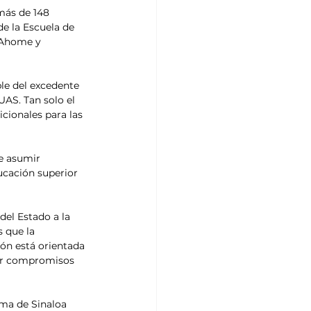
más de 148 
e la Escuela de 
 Ahome y 
le del excedente 
AS. Tan solo el 
cionales para las 
e asumir 
ucación superior 
el Estado a la 
 que la 
ón está orientada 
lir compromisos 
oma de Sinaloa 