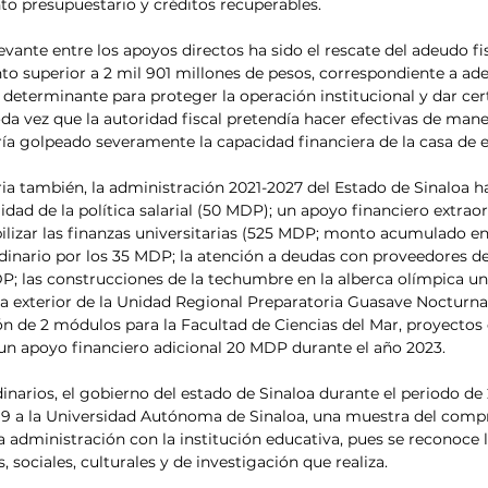
o presupuestario y créditos recuperables. 
ante entre los apoyos directos ha sido el rescate del adeudo fis
to superior a 2 mil 901 millones de pesos, correspondiente a ade
e determinante para proteger la operación institucional y dar cer
da vez que la autoridad fiscal pretendía hacer efectivas de maner
ría golpeado severamente la capacidad financiera de la casa de e
a también, la administración 2021-2027 del Estado de Sinaloa ha
lidad de la política salarial (50 MDP); un apoyo financiero extrao
bilizar las finanzas universitarias (525 MDP; monto acumulado en
dinario por los 35 MDP; la atención a deudas con proveedores de
 las construcciones de la techumbre en la alberca olímpica univ
 exterior de la Unidad Regional Preparatoria Guasave Nocturna,
ón de 2 módulos para la Facultad de Ciencias del Mar, proyectos
un apoyo financiero adicional 20 MDP durante el año 2023. 
narios, el gobierno del estado de Sinaloa durante el periodo de 2
419 a la Universidad Autónoma de Sinaloa, una muestra del com
 administración con la institución educativa, pues se reconoce 
 sociales, culturales y de investigación que realiza. 