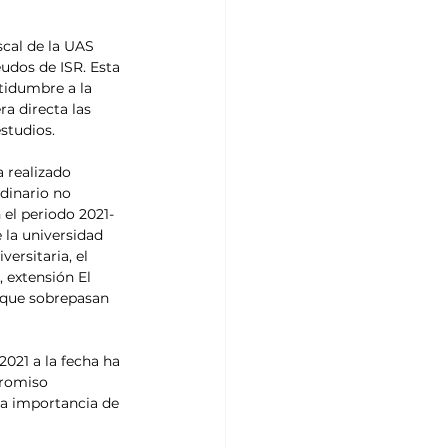
cal de la UAS 
udos de ISR. Esta 
tidumbre a la 
a directa las 
studios.
 realizado 
rdinario no 
 el periodo 2021-
 la universidad 
ersitaria, el 
 extensión El 
 que sobrepasan 
021 a la fecha ha 
promiso 
la importancia de 