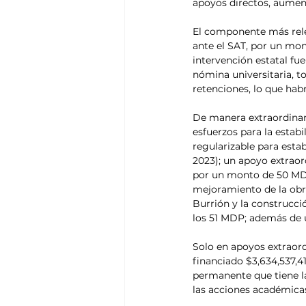
apoyos directos, aument
El componente más relev
ante el SAT, por un mon
intervención estatal fu
nómina universitaria, to
retenciones, lo que hab
De manera extraordinari
esfuerzos para la estabi
regularizable para esta
2023); un apoyo extraor
por un monto de 50 MDP;
mejoramiento de la obra
Burrión y la construcci
los 51 MDP; además de 
Solo en apoyos extraordi
financiado $3,634,537,
permanente que tiene la
las acciones académicas,