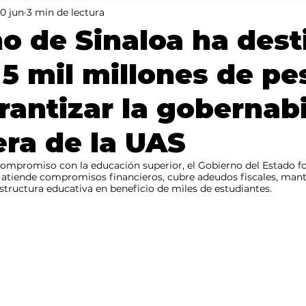
0 jun
3 min de lectura
Mundo
Portada 2
Portada 1
Clima
o de Sinaloa ha des
5 mil millones de pe
rantizar la gobernab
era de la UAS
ompromiso con la educación superior, el Gobierno del Estado for
, atiende compromisos financieros, cubre adeudos fiscales, mant
estructura educativa en beneficio de miles de estudiantes.