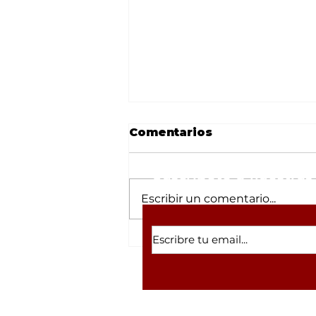
Comentarios
Suscríbete a nuestras 
Escribir un comentario...
Sinaloa bajo alerta por
constantes réplicas
tras sismo de 6.1