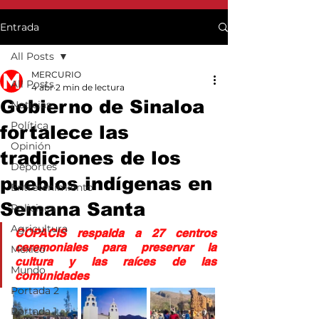
Entrada
All Posts
MERCURIO
All Posts
4 abr
2 min de lectura
Gobierno de Sinaloa
Noticias
Política
fortalece las
Opinión
tradiciones de los
Deportes
pueblos indígenas en
Entretenimiento
Semana Santa
Policiaca
Agricultura
COPACIS respalda a 27 centros 
ceremoniales para preservar la 
México
cultura y las raíces de las 
Mundo
comunidades
Portada 2
Portada 1