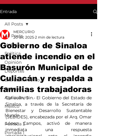
Entrada
All Posts
MERCURIO
All Posts
20 dic 2025
2 min de lectura
Gobierno de Sinaloa
Noticias
Política
atiende incendio en el
Opinión
Basurón Municipal de
Deportes
Culiacán y respalda a
Entretenimiento
familias trabajadoras
Policiaca
Agricultura
Culiacán, Sin.- El Gobierno del Estado de 
Sinaloa, a través de la Secretaría de 
México
Bienestar y Desarrollo Sustentable 
Mundo
(SEBIDES), encabezada por el Arq. Omar 
López Campos, activó de manera 
Portada 2
inmediata una respuesta 
Portada 1