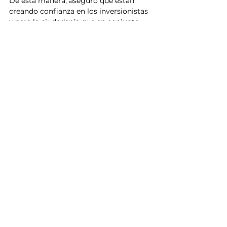
De esta manera, aseguró que están 
creando confianza en los inversionistas 
y para la ciudadanía que en conjunto 
logran crear un consumo minorista 
creciente a través de todo el estado.
Noticias
Ver todo
Entradas relacionadas