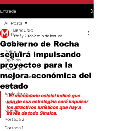
Entrada
All Posts
MERCURIO
All Posts
9 may 2022
2 min de lectura
Gobierno de Rocha
Noticias
Política
seguirá impulsando
Opinión
proyectos para la
Deportes
mejora económica del
Entretenimiento
estado
Policiaca
Agricultura
- El mandatario estatal indicó que 
una de sus estrategias será impulsar 
México
los atractivos turísticos que hay a 
Mundo
través de todo Sinaloa.
Portada 2
Portada 1