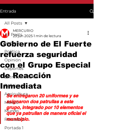
Entrada
All Posts
MERCURIO
All Posts
23 jun 2025
1 min de lectura
Gobierno de El Fuerte
Noticias
Política
refuerza seguridad
Opinión
con el Grupo Especial
Deportes
de Reacción
Entretenimiento
Inmediata
Policiaca
Agricultura
Se entregaron 20 uniformes y se 
asignaron dos patrullas a este 
México
grupo, integrado por 10 elementos 
Mundo
que ya patrullan de manera oficial el 
municipio.
Portada 2
Portada 1