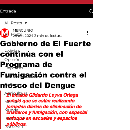
Entrada
All Posts
MERCURIO
All Posts
28 oct 2024
2 min de lectura
Gobierno de El Fuerte
Noticias
Política
continúa con el
Opinión
Programa de
Deportes
Fumigación contra el
Entretenimiento
mosco del Dengue
Policiaca
Agricultura
El alcalde Gildardo Leyva Ortega 
señaló que se están realizando 
México
jornadas diarias de eliminación de 
Mundo
criaderos y fumigación, con especial 
enfoque en escuelas y espacios 
Portada 2
públicos. 
Portada 1