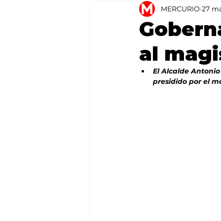
MERCURIO
27 m
Agricultura
México
Gobern
al mag
El Alcalde Antoni
presidido por el 