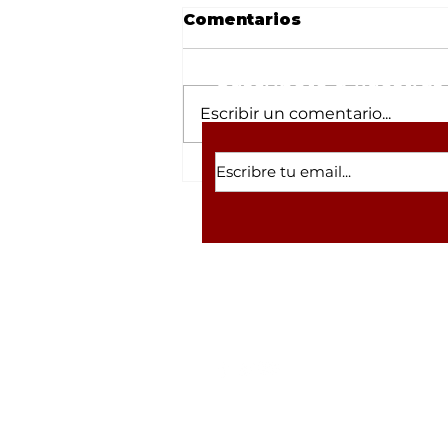
Comentarios
Suscríbete a nuestras 
Escribir un comentario...
Desmantelan refugio
canino en Tulipanes
tras robo; el lugar
arrastraba la sombra de
un megafraude con
criptomonedas
Volver a inicio