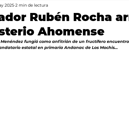
ay 2025
2 min de lectura
Mundo
Portada 2
Portada 1
Clima
ador Rubén Rocha ar
isterio Ahomense
o Menéndez fungió como anfitrión de un fructífero encuentro
mandatario estatal en primaria Andanac de Los Mochis…