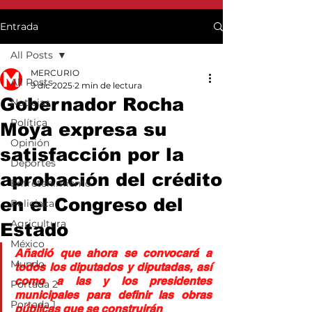
Entrada
All Posts
MERCURIO
All Posts
9 dic 2025
2 min de lectura
Gobernador Rocha
Noticias
Política
Moya expresa su
Opinión
satisfacción por la
Deportes
aprobación del crédito
Entretenimiento
en el Congreso del
Policiaca
Agricultura
Estado
México
Añadió que ahora se convocará a 
Mundo
todos los diputados y diputadas, así 
como a las y los presidentes 
Portada 2
municipales para definir las obras 
Portada 1
públicas que se construirán