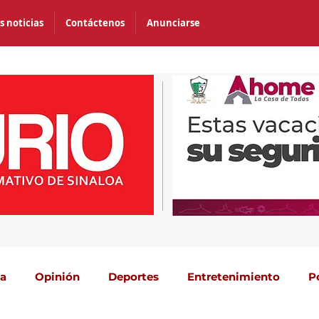
s noticias
Contáctenos
Anunciarse
ca
Opinión
Deportes
Entretenimiento
P