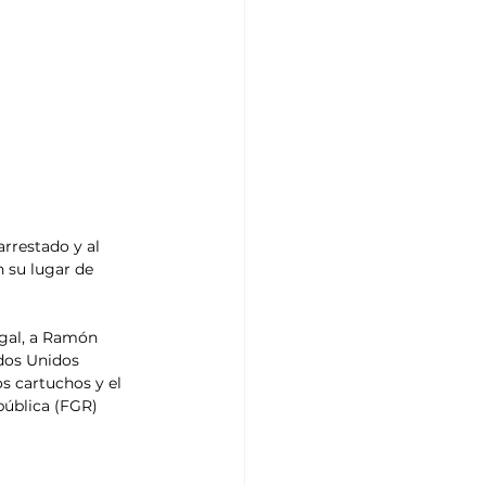
rrestado y al 
su lugar de 
egal, a Ramón 
ados Unidos 
s cartuchos y el 
pública (FGR) 