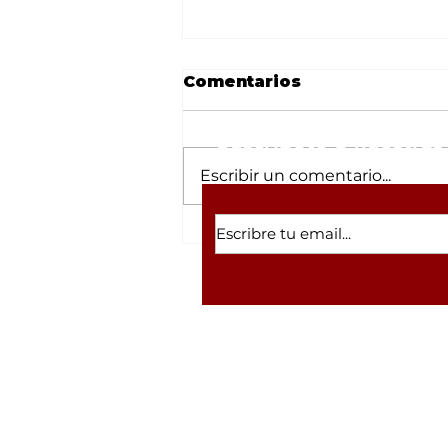
Comentarios
Suscríbete a nuestras 
Escribir un comentario...
Susto en
supermercado de Los
Mochis: Fuga de gas
moviliza a cuerpos de
emergencia