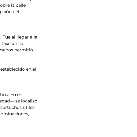
bre la calle 
pción del 
Fue al llegar a la 
taxi con la 
ormados permitió 
establecido en el 
ina. En el 
edad— se localizó 
cartuchos útiles. 
nominaciones, 