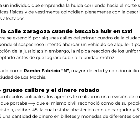
a un individuo que emprendía la huida corriendo hacia el norte so
ticas físicas y de vestimenta coincidían plenamente con la descri
s afectados.
 la calle Zaragoza cuando buscaba huir en taxi
rra se extendió por algunas calles del primer cuadro de la ciudad. 
donde el sospechoso intentó abordar un vehículo de alquiler tipo 
cción de la justicia; sin embargo, la rápida reacción de los unif
ceptarlo antes de que lograra subir a la unidad motriz.
icado como 
Ramón Fabricio “N”
, mayor de edad y con domicilio 
 ciudad de Los Mochis.
grueso calibre y el dinero robado
protocolos policiales, los agentes le realizaron una revisión de rut
a que portaba —y que el mismo civil reconoció como de su propi
stola, calibre .45, la cual estaba abastecida con un cargador y 5 
 una cantidad de dinero en billetes y monedas de diferentes de