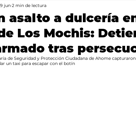
9 jun
2 min de lectura
Mundo
Portada 2
Portada 1
Clima
n asalto a dulcería en
de Los Mochis: Detie
armado tras persecu
aría de Seguridad y Protección Ciudadana de Ahome capturaron 
r un taxi para escapar con el botín