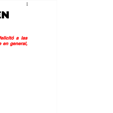
EN
icitó a las 
 en general, 