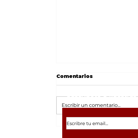
Comentarios
Suscríbete a nuestras 
Escribir un comentario...
El Milagro de los 15
Días: Rescatan con
Vida a Pescador