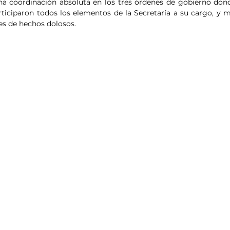
a coordinación absoluta en los tres órdenes de gobierno dond
rticiparon todos los elementos de la Secretaría a su cargo, y mu
es de hechos dolosos.