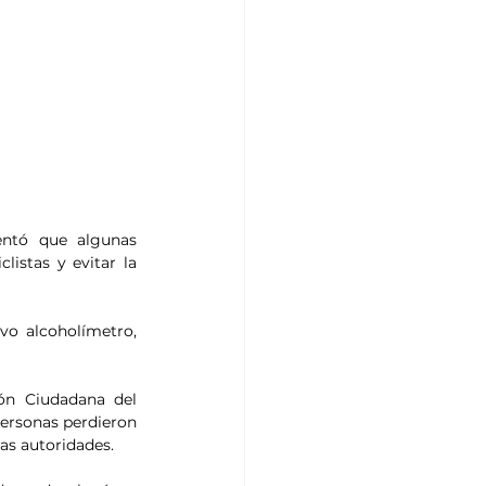
entó que algunas 
istas y evitar la 
o alcoholímetro, 
ón Ciudadana del 
ersonas perdieron 
las autoridades.