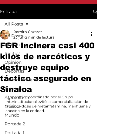
Entrada
All Posts
Ramiro Cazarez
All Posts
25 jun
2 min de lectura
FGR incinera casi 400
Noticias
Política
kilos de narcóticos y
Opinión
destruye equipo
Deportes
táctico asegurado en
Entretenimiento
Sinaloa
Policiaca
Agricultura
El operativo coordinado por el Grupo 
Interinstitucional evitó la comercialización de 
México
miles de dosis de metanfetamina, marihuana y 
cocaína en la entidad.
Mundo
Portada 2
Portada 1