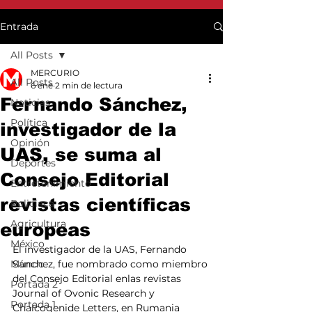
Entrada
All Posts
MERCURIO
All Posts
6 ene
2 min de lectura
Fernando Sánchez,
Noticias
Política
investigador de la
Opinión
UAS, se suma al
Deportes
Consejo Editorial
Entretenimiento
revistas científicas
Policiaca
Agricultura
europeas
México
El investigador de la UAS, Fernando 
Mundo
Sánchez, fue nombrado como miembro 
del Consejo Editorial enlas revistas 
Portada 2
Journal of Ovonic Research y 
Portada 1
Chalcogenide Letters, en Rumania