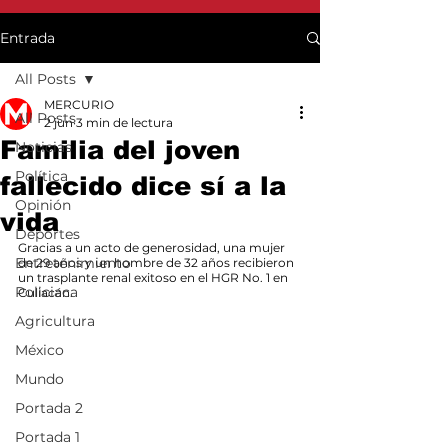
Entrada
All Posts
MERCURIO
All Posts
2 jun
3 min de lectura
Familia del joven
Noticias
Política
fallecido dice sí a la
Opinión
vida
Deportes
Gracias a un acto de generosidad, una mujer 
Entretenimiento
de 29 años y un hombre de 32 años recibieron 
un trasplante renal exitoso en el HGR No. 1 en 
Policiaca
Culiacán.
Agricultura
México
Mundo
Portada 2
Portada 1