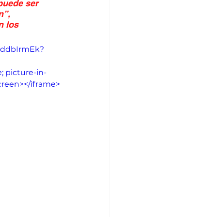
puede ser 
”, 
n los 
6hddbIrmEk?
 picture-in-
screen></iframe>