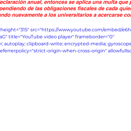
eclaración anual, entonces se aplica una multa que 
endiendo de las obligaciones fiscales de cada quien
tando nuevamente a los universitarios a acercarse co
" height="315" src="https://www.youtube.com/embed/e
" title="YouTube video player" frameborder="0" 
; autoplay; clipboard-write; encrypted-media; gyroscope;
eferrerpolicy="strict-origin-when-cross-origin" allowfull