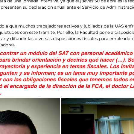
ata de una jornada intensiva, ya que el jueves 30 de abril es la fe
 presenten su declaración anual ante el Servicio de Administraci
ido a que muchos trabajadores activos y jubilados de la UAS enf
quietudes con este trámite. Por ello, la Facultad pone a disposici
tar y difundir las diversas disposiciones fiscales para empleadore
adores.
contrar un módulo del SAT con personal académico 
ara brindar orientación y decirles qué hacer (…). S
rayectoria y experiencia en temas fiscales. Los invi
gunten y se informen; es un tema muy importante p
con las obligaciones fiscales que tenemos todos en
ó el encargado de la dirección de la FCA, el doctor 
.