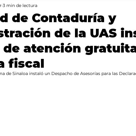
r
3 min de lectura
Mundo
Portada 2
Portada 1
Clima
d de Contaduría y
tración de la UAS in
de atención gratuit
a fiscal
a de Sinaloa instaló un Despacho de Asesorías para las Declara