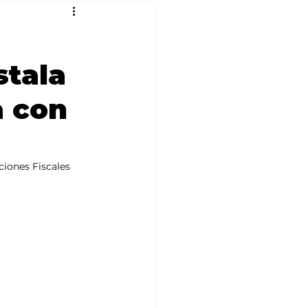
stala
a con
ciones Fiscales