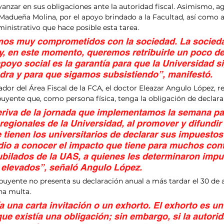
vanzar en sus obligaciones ante la autoridad fiscal. Asimismo, ag
 Madueña Molina, por el apoyo brindado a la Facultad, así como a
inistrativo que hace posible esta tarea.
mos muy comprometidos con la sociedad. La socied
, en este momento, queremos retribuirle un poco de
poyo social es la garantía para que la Universidad si
dra y para que sigamos subsistiendo”, manifestó.
ador del Área Fiscal de la FCA, el doctor Eleazar Angulo López, r
buyente que, como persona física, tenga la obligación de declar
riva de la jornada que implementamos la semana pa
regionales de la Universidad, al promover y difundir 
 tienen los universitarios de declarar sus impuesto
 dio a conocer el impacto que tiene para muchos cont
ubilados de la UAS, a quienes les determinaron impu
elevados”, señaló Angulo López.
buyente no presenta su declaración anual a más tardar el 30 de ab
na multa.
 una carta invitación o un exhorto. El exhorto es un
ue existía una obligación; sin embargo, si la autorid