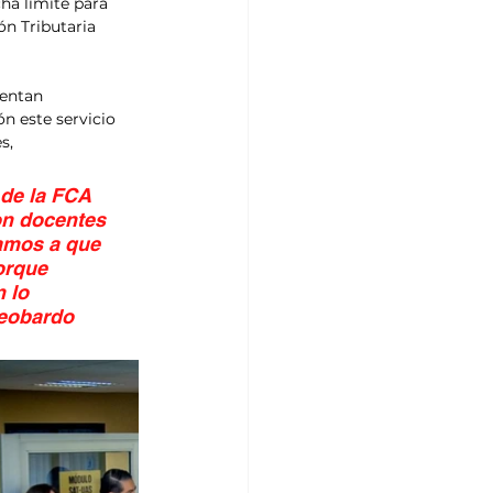
cha límite para 
ón Tributaria 
rentan 
ón este servicio 
s, 
de la FCA 
on docentes 
tamos a que 
orque 
 lo 
Leobardo 