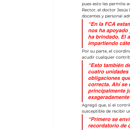
pues esto les permite a
Rector, el doctor Jesús
docentes y personal adm
“En la FCA esta
nos ha apoyado y
ha brindado. El a
impartiendo cáte
Por su parte, el coordin
acudir cualquier contri
“Esto también de
cuatro unidades 
obligaciones que
correcta. Ahí se
principalmente j
exageradamente 
Agregó que, si el contri
susceptible de recibir u
“Primero se envía
recordatorio de q