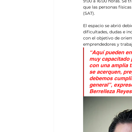
9:00 a 16:00 horas. Se tr
que las personas físicas
(SAT).
El espacio se abrió deb
dificultades, dudas e in
con el objetivo de orien
emprendedores y trabaj
“Aquí pueden en
muy capacitado p
con una amplia t
se acerquen, pre
debemos cumplir 
general”, expres
Berrelleza Reyes