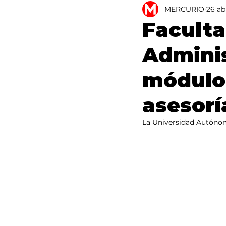
MERCURIO
26 ab
Agricultura
México
Faculta
Adminis
módulo 
asesorí
La Universidad Autónom