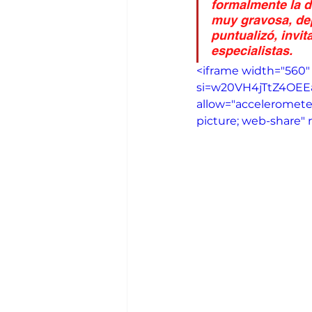
formalmente la d
muy gravosa, dep
puntualizó, invi
especialistas.
<iframe width="560
si=w20VH4jTtZ4OEEaG
allow="accelerometer
picture; web-share" r