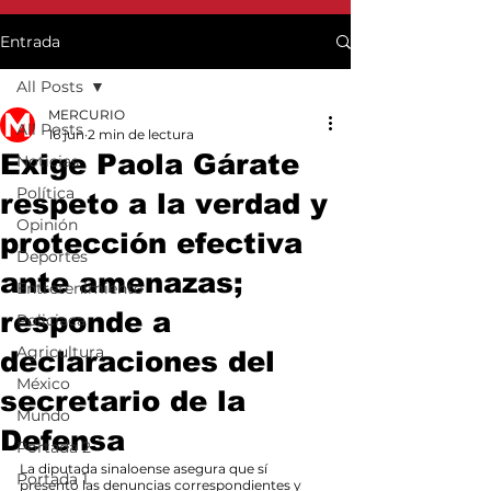
Entrada
All Posts
MERCURIO
All Posts
16 jun
2 min de lectura
Exige Paola Gárate
Noticias
Política
respeto a la verdad y
Opinión
protección efectiva
Deportes
ante amenazas;
Entretenimiento
responde a
Policiaca
Agricultura
declaraciones del
México
secretario de la
Mundo
Defensa
Portada 2
La diputada sinaloense asegura que sí 
Portada 1
presentó las denuncias correspondientes y 