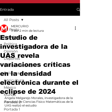
Entrada
All Posts
MERCURIO
All Posts
11 abr
2 min de lectura
Estudio de
Noticias
Política
investigadora de la
Opinión
UAS revela
Deportes
variaciones críticas
Entretenimiento
en la densidad
Policiaca
Agricultura
electrónica durante el
México
eclipse de 2024
Mundo
Ángela Melgarejo Morales, investigadora de la 
Portada 2
Facultad de Ciencias Físico Matemáticas de la 
UAS realizó el estudio
Portada 1