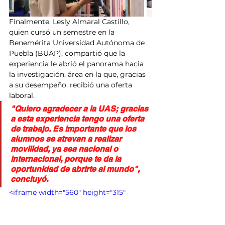
Finalmente, Lesly Almaral Castillo, 
quien cursó un semestre en la 
Benemérita Universidad Autónoma de 
Puebla (BUAP), compartió que la 
experiencia le abrió el panorama hacia 
la investigación, área en la que, gracias 
a su desempeño, recibió una oferta 
laboral.
"Quiero agradecer a la UAS; gracias 
a esta experiencia tengo una oferta 
de trabajo. Es importante que los 
alumnos se atrevan a realizar 
movilidad, ya sea nacional o 
internacional, porque te da la 
oportunidad de abrirte al mundo", 
concluyó.
<iframe width="560" height="315" 
src="https://www.youtube.com/embed/o
-Na3xa2DWg?
si=Mz4cGUFS2kW0_8DG" 