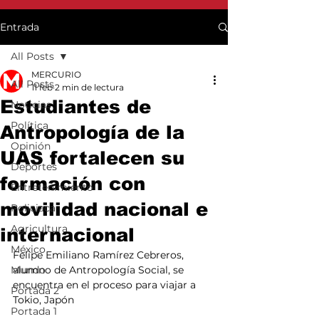
Entrada
All Posts
MERCURIO
All Posts
11 feb
2 min de lectura
Estudiantes de
Noticias
Política
Antropología de la
Opinión
UAS fortalecen su
Deportes
formación con
Entretenimiento
movilidad nacional e
Policiaca
Agricultura
internacional
México
Felipe Emiliano Ramírez Cebreros, 
Mundo
alumno de Antropología Social, se 
encuentra en el proceso para viajar a 
Portada 2
Tokio, Japón
Portada 1