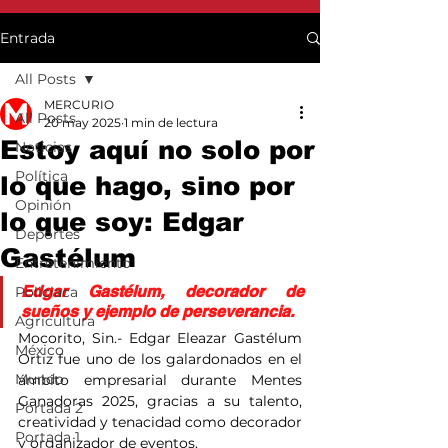
Entrada
All Posts
MERCURIO
All Posts
20 may 2025
1 min de lectura
Estoy aquí no solo por
Noticias
Política
lo que hago, sino por
Opinión
lo que soy: Edgar
Deportes
Gastélum
Entretenimiento
Edgar Gastélum, decorador de 
Policiaca
sueños y ejemplo de perseverancia.
Agricultura
Mocorito, Sin.- Edgar Eleazar Gastélum 
México
Ortiz fue uno de los galardonados en el 
Mundo
ámbito empresarial durante Mentes 
Ganadoras 2025, gracias a su talento, 
Portada 2
creatividad y tenacidad como decorador 
Portada 1
y organizador de eventos.