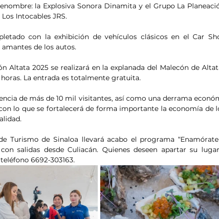
enombre: la Explosiva Sonora Dinamita y el Grupo La Planeaci
l Los Intocables JRS.
letado con la exhibición de vehículos clásicos en el Car Sh
s amantes de los autos.
ón Altata 2025 se realizará en la explanada del Malecón de Altat
 horas. La entrada es totalmente gratuita.
ncia de más de 10 mil visitantes, así como una derrama económi
con lo que se fortalecerá de forma importante la economía de l
alidad.
de Turismo de Sinaloa llevará acabo el programa “Enamórate d
 con salidas desde Culiacán. Quienes deseen apartar su lugar
teléfono 6692-303163.