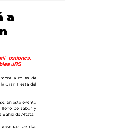
á a
an
l ostiones, 
ables JRS
embre a miles de 
a Gran Fiesta del 
se, en este evento 
lleno de sabor y 
a Bahía de Altata.
presencia de dos 