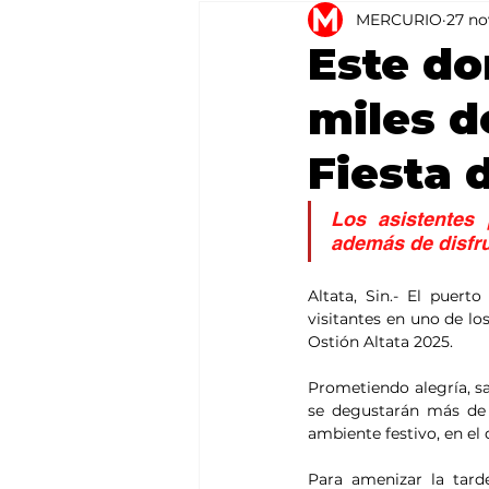
MERCURIO
27 no
Agricultura
México
Este do
miles d
Fiesta 
Los asistentes 
además de disfru
Altata, Sin.- El puer
visitantes en uno de lo
Ostión Altata 2025.
Prometiendo alegría, sab
se degustarán más de 
ambiente festivo, en el
Para amenizar la tarde