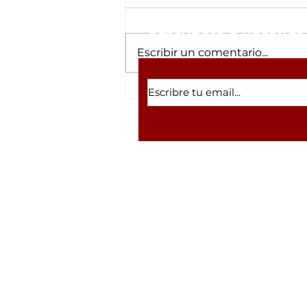
Suscríbete a nuestras 
Escribir un comentario...
Caravanas del
Bienestar acercan
servicios gratuitos a
familias del Ejido 5 de
Mayo
Volver a inicio