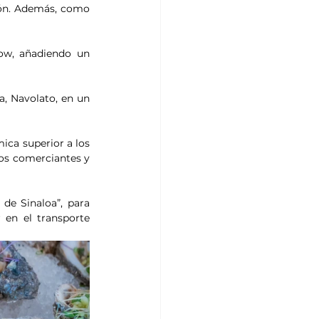
ón. Además, como 
ow, añadiendo un 
a, Navolato, en un 
ca superior a los 
os comerciantes y 
e Sinaloa”, para 
 en el transporte 