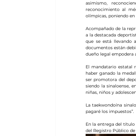
asimismo, reconocien
reconocimiento al mér
olímpicas, poniendo en
Acompañado de la repres
a la destacada deportis
que se está llevando 
documentos están debida
dueño legal empodera a 
El mandatario estatal 
haber ganado la medall
ser promotora del depor
siendo la sinaloense, e
niñas, niños y adolesce
La taekwondoína sinal
pagaré los impuestos”.
En la entrega del títu
del Registro Público de