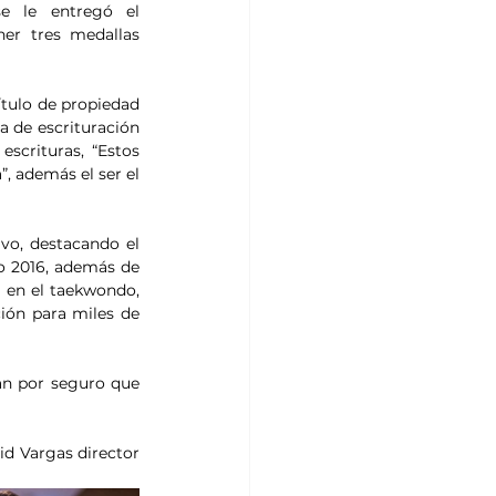
e le entregó el 
er tres medallas 
ítulo de propiedad 
 de escrituración 
crituras, “Estos 
 además el ser el 
vo, destacando el 
o 2016, además de 
 en el taekwondo, 
ción para miles de 
n por seguro que 
d Vargas director 