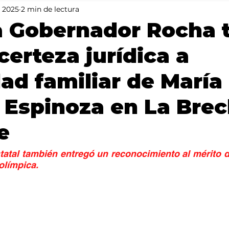
n 2025
2 min de lectura
Mundo
Portada 2
Portada 1
Clima
 Gobernador Rocha t
certeza jurídica a
ad familiar de María
 Espinoza en La Brec
e
tatal también entregó un reconocimiento al mérito de
 olímpica.