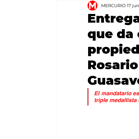
MERCURIO
17 ju
Agricultura
México
Entrega
que da 
propied
Rosario
Guasav
El mandatario es
triple medallista