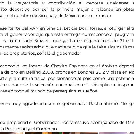
do la trayectoria y contribución al deporte sinaloense s
ito deportivo por ser la primera mujer sinaloense en obten
 alto el nombre de Sinaloa y de México ante el mundo
entante del RAN en Sinaloa, Leticia Bori Torres, al otorgar el t
ta el gobernador dijo que esta entrega corresponde al programa
a cabo en todo Sinaloa, que ya ha entregado más de 21 mil es
mente registrados, que nadie te diga que le falta alguna firma”,
los propietarios, señaló el gobernador 
reconoció los logros de Chayito Espinoza en el ámbito deporti
a de oro en Beijing 2008, bronce en Londres 2012 y plata en Rí
te y la cultura física, posicionando al país como una potencia
ntrenadora de la selección nacional en esta disciplina e inspira
ntes en todo el mundo de perseguir sus sueños.
oense muy agradecida con el gobernador Rocha afirmó: “Tenga
lo de propiedad el Gobernador Rocha estuvo acompañado de Davi
 la Propiedad y el Comercio.