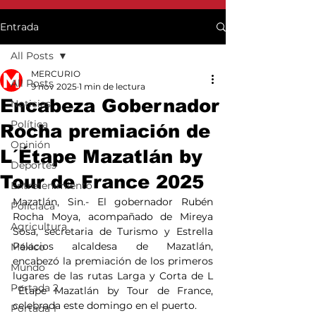
Entrada
All Posts
MERCURIO
All Posts
9 nov 2025
1 min de lectura
Encabeza Gobernador
Noticias
Política
Rocha premiación de
Opinión
L´Étape Mazatlán by
Deportes
Tour de France 2025
Entretenimiento
Mazatlán, Sin.- El gobernador Rubén 
Policiaca
Rocha Moya, acompañado de Mireya 
Agricultura
Sosa, secretaria de Turismo y Estrella 
Palacios alcaldesa de Mazatlán, 
México
encabezó la premiación de los primeros 
Mundo
lugares de las rutas Larga y Corta de L
Portada 2
´Étape Mazatlán by Tour de France, 
celebrada este domingo en el puerto.
Portada 1