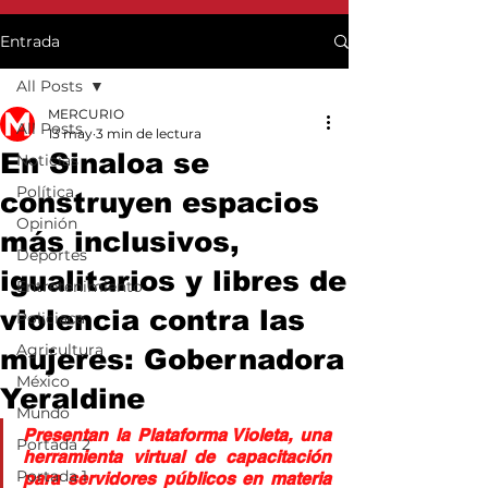
Entrada
All Posts
MERCURIO
All Posts
13 may
3 min de lectura
En Sinaloa se
Noticias
Política
construyen espacios
Opinión
más inclusivos,
Deportes
igualitarios y libres de
Entretenimiento
violencia contra las
Policiaca
Agricultura
mujeres: Gobernadora
México
Yeraldine
Mundo
Presentan la Plataforma Violeta, una 
Portada 2
herramienta virtual de capacitación 
Portada 1
para servidores públicos en materia 