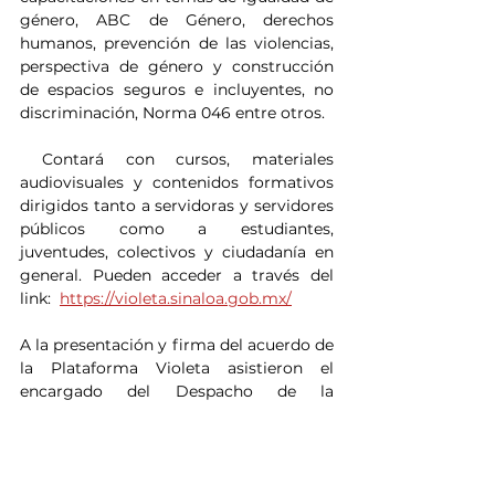
género, ABC de Género, derechos 
humanos, prevención de las violencias, 
perspectiva de género y construcción 
de espacios seguros e incluyentes, no 
discriminación, Norma 046 entre otros.
 Contará con cursos, materiales 
audiovisuales y contenidos formativos 
dirigidos tanto a servidoras y servidores 
públicos como a estudiantes, 
juventudes, colectivos y ciudadanía en 
general. Pueden acceder a través del 
link:  
https://violeta.sinaloa.gob.mx/
A la presentación y firma del acuerdo de 
la Plataforma Violeta asistieron el 
encargado del Despacho de la 
Secretaría General de Gobierno, Pablo 
Francisco Bedoya Bañuelos; Gloria 
Himelda Félix Niebla, secretaria de 
Educación Pública y Cultura; Flor Emilia 