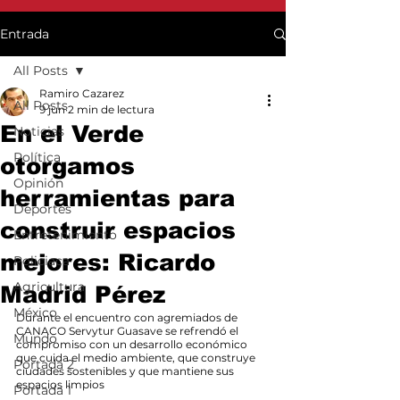
Entrada
All Posts
Ramiro Cazarez
All Posts
9 jun
2 min de lectura
En el Verde
Noticias
Política
otorgamos
Opinión
herramientas para
Deportes
construir espacios
Entretenimiento
mejores: Ricardo
Policiaca
Agricultura
Madrid Pérez
México
Durante el encuentro con agremiados de 
CANACO Servytur Guasave se refrendó el 
Mundo
compromiso con un desarrollo económico 
que cuida el medio ambiente, que construye 
Portada 2
ciudades sostenibles y que mantiene sus 
espacios limpios
Portada 1