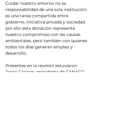
Cuidar nuestro entorno no es 
responsabilidad de una sola institución; 
es una tarea compartida entre 
gobierno, iniciativa privada y sociedad 
por ello esta donación representa 
nuestro compromiso con las causas 
ambientales, pero también con quienes 
todos los días generan empleo y 
desarrollo.
Presentes en la reunión estuvieron 
Jorge Cázares, presidente de CANACO, 
Noé Molina Regidor del Verde, Pedro 
Flores dirigente municipal del Partido 
Verde, agremiados de CANACO así 
como Síndicos de Guasave, 
empresarios y emprendedores.
Sinaloa
Guasave
Partido Verde
CANACO
Noticias