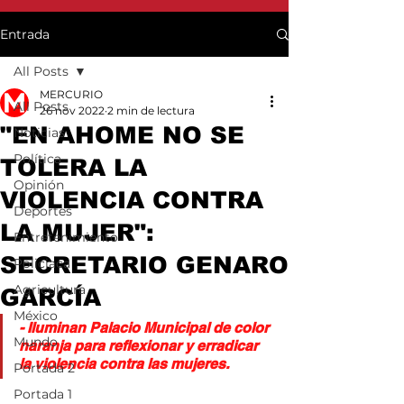
Entrada
All Posts
MERCURIO
All Posts
26 nov 2022
2 min de lectura
"EN AHOME NO SE
Noticias
Política
TOLERA LA
Opinión
VIOLENCIA CONTRA
Deportes
LA MUJER":
Entretenimiento
SECRETARIO GENARO
Policiaca
Agricultura
GARCÍA
México
- Iluminan Palacio Municipal de color 
Mundo
naranja para reflexionar y erradicar 
la violencia contra las mujeres.
Portada 2
Portada 1