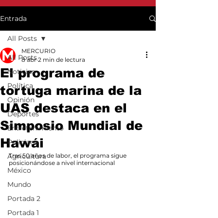
Entrada
All Posts
MERCURIO
All Posts
8 abr
2 min de lectura
El programa de
Noticias
Política
tortuga marina de la
Opinión
UAS destaca en el
Deportes
Simposio Mundial de
Entretenimiento
Hawái
Policiaca
Agricultura
Tras 50 años de labor, el programa sigue 
posicionándose a nivel internacional
México
Mundo
Portada 2
Portada 1