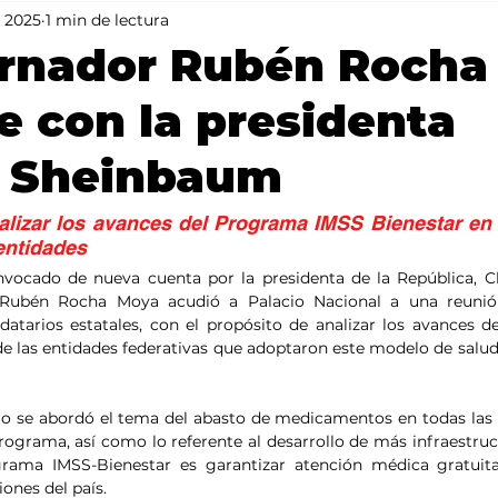
 2025
1 min de lectura
Mundo
Portada 2
Portada 1
Clima
ernador Rubén Rocha
e con la presidenta
a Sheinbaum
alizar los avances del Programa IMSS Bienestar en 
entidades
nvocado de nueva cuenta por la presidenta de la República, C
 Rubén Rocha Moya acudió a Palacio Nacional a una reunión
tarios estatales, con el propósito de analizar los avances d
e las entidades federativas que adoptaron este modelo de salud p
o se abordó el tema del abasto de medicamentos en todas las 
ograma, así como lo referente al desarrollo de más infraestruc
grama IMSS-Bienestar es garantizar atención médica gratuita,
iones del país. 