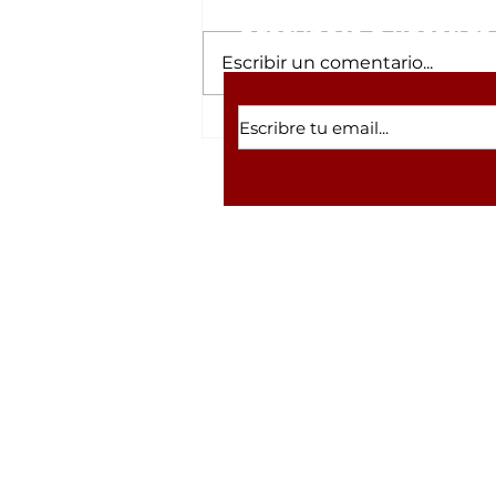
Suscríbete a nuestras 
Escribir un comentario...
El Milagro de los 15
Días: Rescatan con
Vida a Pescador
Atrapado a 100 Metros
de Profundidad en un
Cenote de Veracruz
Volver a inicio