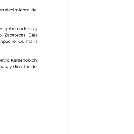
talecimiento del 
as gobernadoras y 
, Zacatecas, Baja 
ampeche, Quintana 
avid Kersenobich; 
do; y director del 