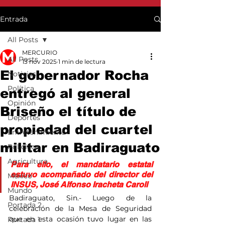
Entrada
All Posts
MERCURIO
All Posts
13 nov 2025
1 min de lectura
El gobernador Rocha
Noticias
Política
entregó al general
Opinión
Briseño el título de
Deportes
propiedad del cuartel
Entretenimiento
militar en Badiraguato
Policiaca
Agricultura
Para ello, el mandatario estatal 
estuvo acompañado del director del 
México
INSUS, José Alfonso Iracheta Caroll
Mundo
Badiraguato, Sin.- Luego de la 
Portada 2
celebración de la Mesa de Seguridad 
que en esta ocasión tuvo lugar en las 
Portada 1