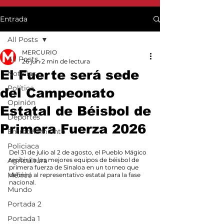
Entrada
All Posts
MERCURIO
All Posts
26 jun
2 min de lectura
El Fuerte será sede
Noticias
Política
del Campeonato
Opinión
Estatal de Béisbol de
Deportes
Primera Fuerza 2026
Entretenimiento
Policiaca
Del 31 de julio al 2 de agosto, el Pueblo Mágico 
Agricultura
recibirá a los mejores equipos de béisbol de 
primera fuerza de Sinaloa en un torneo que 
México
definirá al representativo estatal para la fase 
nacional.
Mundo
Portada 2
Portada 1