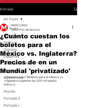
Entrada
All Posts
MERCURIO
All Posts
1 jul
2 min de lectura
¿Cuánto cuestan los
Noticias
Política
boletos para el
Opinión
México vs. Inglaterra?
Deportes
Precios de en un
Entretenimiento
Mundial 'privatizado'
Policiaca
Agricultura
¿Pasión o lujo? Boletos para el México vs. 
Inglaterra superan los 200 mil pesos
México
Mundo
Portada 2
Portada 1