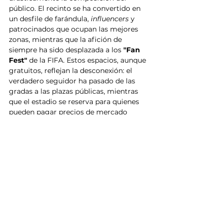
público. El recinto se ha convertido en 
un desfile de farándula, 
influencers
 y 
patrocinados que ocupan las mejores 
zonas, mientras que la afición de 
siempre ha sido desplazada a los 
"Fan 
Fest"
 de la FIFA. Estos espacios, aunque 
gratuitos, reflejan la desconexión: el 
verdadero seguidor ha pasado de las 
gradas a las plazas públicas, mientras 
que el estadio se reserva para quienes 
pueden pagar precios de mercado 
inalcanzables, marcando una era donde 
el fútbol de selecciones prioriza el 
ingreso financiero sobre su esencia 
popular.
Mundial 2026
Selección Mexicana
FIFA
Inglaterra
Noticias