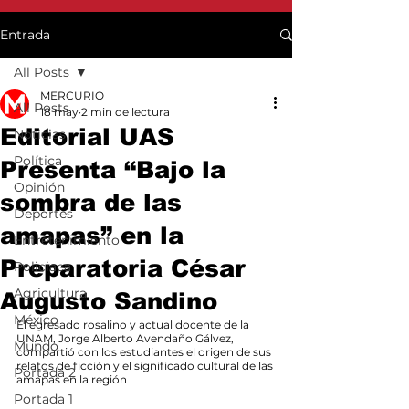
Entrada
All Posts
MERCURIO
All Posts
18 may
2 min de lectura
Editorial UAS
Noticias
Política
Presenta “Bajo la
Opinión
sombra de las
Deportes
amapas” en la
Entretenimiento
Preparatoria César
Policiaca
Agricultura
Augusto Sandino
México
El egresado rosalino y actual docente de la 
UNAM, Jorge Alberto Avendaño Gálvez,  
Mundo
compartió con los estudiantes el origen de sus 
relatos de ficción y el significado cultural de las 
Portada 2
amapas en la región
Portada 1