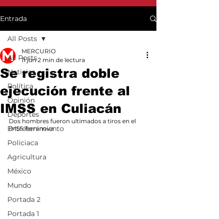
Entrada
All Posts
MERCURIO
All Posts
11 jun
2 min de lectura
Se registra doble
Noticias
Política
ejecución frente al
Opinión
IMSS en Culiacán
Deportes
Dos hombres fueron ultimados a tiros en el 
Entretenimiento
IMSS Terranova
Policiaca
Agricultura
México
Mundo
Portada 2
Portada 1