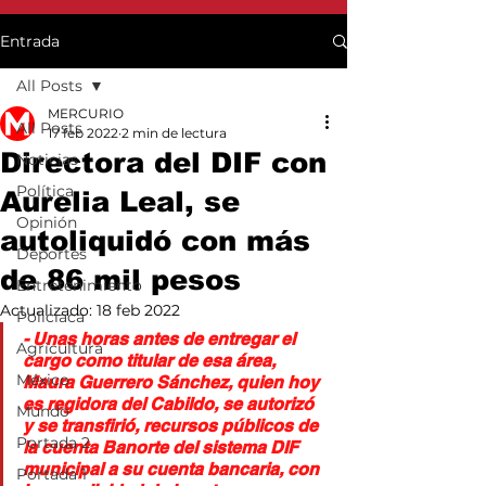
Entrada
All Posts
MERCURIO
All Posts
17 feb 2022
2 min de lectura
Directora del DIF con
Noticias
Política
Aurelia Leal, se
Opinión
autoliquidó con más
Deportes
de 86 mil pesos
Entretenimiento
Actualizado:
18 feb 2022
Policiaca
- Unas horas antes de entregar el 
Agricultura
cargo como titular de esa área, 
México
Maura Guerrero Sánchez, quien hoy 
es regidora del Cabildo, se autorizó 
Mundo
y se transfirió, recursos públicos de 
Portada 2
la cuenta Banorte del sistema DIF 
municipal a su cuenta bancaria, con 
Portada 1