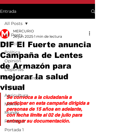
Entrada
All Posts
MERCURIO
All Posts
26 jun 2025
1 min de lectura
DIF El Fuerte anuncia
Noticias
Política
Campaña de Lentes
Opinión
de Armazón para
Deportes
mejorar la salud
Entretenimiento
visual
Policiaca
Agricultura
Se convoca a la ciudadanía a 
participar en esta campaña dirigida a 
México
personas de 15 años en adelante, 
Mundo
con fecha límite al 02 de julio para 
entregar su documentación. 
Portada 2
Portada 1