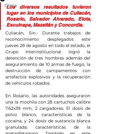
Clima
Los diversos resultados tuvieron 
lugar en los municipios de Culiacán, 
Rosario, Salvador Alvarado, Elota, 
Escuinapa, Mazatlán y Concordia.
Culiacán, Sin.- Durante trabajos de 
reconocimiento desplegados este 
jueves 28 de agosto en todo el estado, el 
Grupo Interinstitucional logró la 
detención de tres hombres además del 
aseguramiento de 10 armas de fuego, la 
destrucción de campamentos con 
artefactos explosivos y la recuperación 
de vehículos robados.
En Rosario, las autoridades aseguraron 
una la mochila con 28 cartuchos calibre 
7.62x39 mm, 2 cargadores, 51 dosis de 
polvo blanco, características de la 
cocaína, y 24 dosis de sustancia blanca 
granulada, características de la 
metanfetamina. También en este 