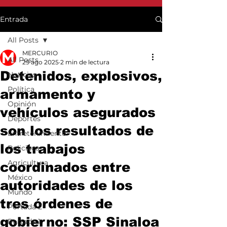
Entrada
All Posts
MERCURIO
All Posts
29 ago 2025
2 min de lectura
Detenidos, explosivos,
Noticias
Política
armamento y
Opinión
vehículos asegurados
Deportes
son los resultados de
Entretenimiento
los trabajos
Policiaca
Agricultura
coordinados entre
México
autoridades de los
Mundo
tres órdenes de
Portada 2
gobierno: SSP Sinaloa
Portada 1