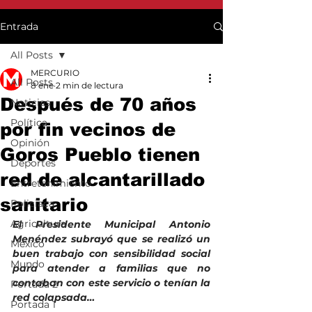
Entrada
All Posts
MERCURIO
All Posts
8 ene
2 min de lectura
Después de 70 años
Noticias
Política
por fin vecinos de
Opinión
Goros Pueblo tienen
Deportes
red de alcantarillado
Entretenimiento
sanitario
Policiaca
Agricultura
El Presidente Municipal Antonio 
Menéndez subrayó que se realizó un 
México
buen trabajo con sensibilidad social 
Mundo
para atender a familias que no 
contaban con este servicio o tenían la 
Portada 2
red colapsada…
Portada 1