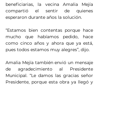
beneficiarias, la vecina Amalia Mejía 
compartió el sentir de quienes 
esperaron durante años la solución.
“Estamos bien contentas porque hace 
mucho que habíamos pedido, hace 
como cinco años y ahora que ya está, 
pues todos estamos muy alegres”, dijo.
Amalia Mejía también envió un mensaje 
de agradecimiento al Presidente 
Municipal. “Le damos las gracias señor 
Presidente, porque esta obra ya llegó y 
estamos felices, le damos las infinitas 
gracias”.
En el marco de su agenda comunitaria, 
el Alcalde también compartió rosca con 
los niños del lugar, a quienes además les 
llevó pelotas y bolsas de alegrías.
Noticias