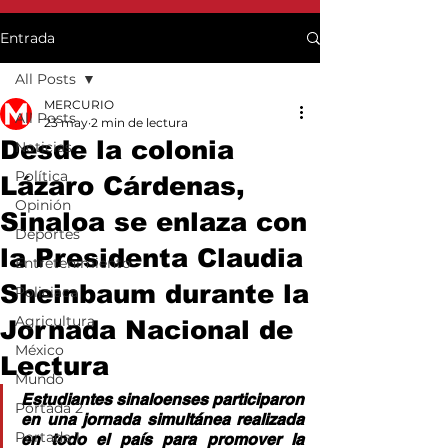
Entrada
All Posts
MERCURIO
All Posts
23 may
2 min de lectura
Desde la colonia
Noticias
Política
Lázaro Cárdenas,
Opinión
Sinaloa se enlaza con
Deportes
la Presidenta Claudia
Entretenimiento
Sheinbaum durante la
Policiaca
Agricultura
Jornada Nacional de
México
Lectura
Mundo
Estudiantes sinaloenses participaron 
Portada 2
en una jornada simultánea realizada 
Portada 1
en todo el país para promover la 