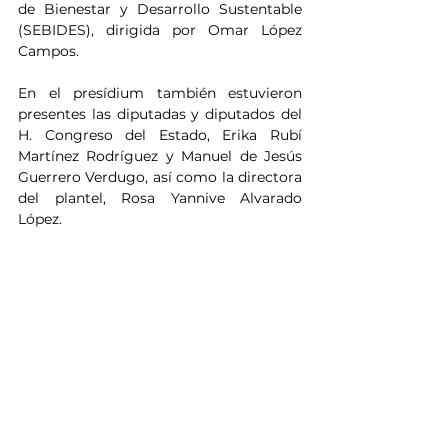
de Bienestar y Desarrollo Sustentable 
(SEBIDES), dirigida por Omar López 
Campos.
En el presídium también estuvieron 
presentes las diputadas y diputados del 
H. Congreso del Estado, Erika Rubí 
Martínez Rodríguez y Manuel de Jesús 
Guerrero Verdugo, así como la directora 
del plantel, Rosa Yannive Alvarado 
López.
Con su participación, Sinaloa refrenda 
su compromiso con la educación y la 
cultura, fortaleciendo la participación 
juvenil y el acceso al conocimiento 
como herramientas de transformación 
social.