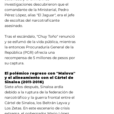
investigaciones descubrieron que el 
comandante de la Ministerial, Pedro 
Pérez López, alias "El Jaguar", era el jefe 
de escoltas del narcotraficante 
asesinado.
Tras el escándalo, "Chuy Toño" renunció 
y se esfumó de la vida pública, mientras 
la entonces Procuraduría General de la 
República (PGR) ofrecía una 
recompensa de 5 millones de pesos por 
su captura.
El polémico regreso con "Malova" 
y el alineamiento con el Cártel de 
Sinaloa (2011-2016)
Siete años después, Sinaloa ardía 
debido a la ruptura de la federación de 
narcotráfico y la guerra frontal entre el 
Cártel de Sinaloa, los Beltrán Leyva y 
Los Zetas. En este escenario de crisis 
extrema, el gobernador Mario López 