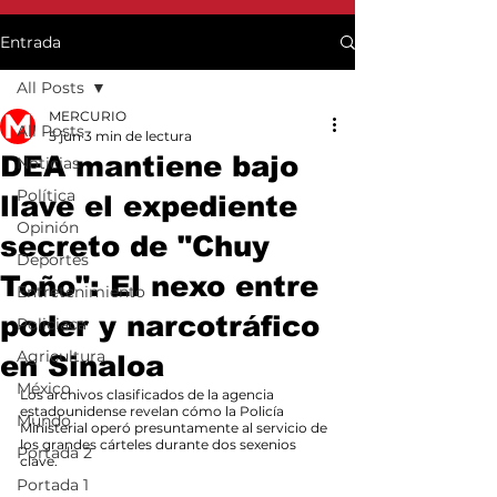
Entrada
All Posts
MERCURIO
All Posts
5 jun
3 min de lectura
DEA mantiene bajo
Noticias
Política
llave el expediente
Opinión
secreto de "Chuy
Deportes
Toño": El nexo entre
Entretenimiento
poder y narcotráfico
Policiaca
Agricultura
en Sinaloa
México
Los archivos clasificados de la agencia 
estadounidense revelan cómo la Policía 
Mundo
Ministerial operó presuntamente al servicio de 
los grandes cárteles durante dos sexenios 
Portada 2
clave.
Portada 1