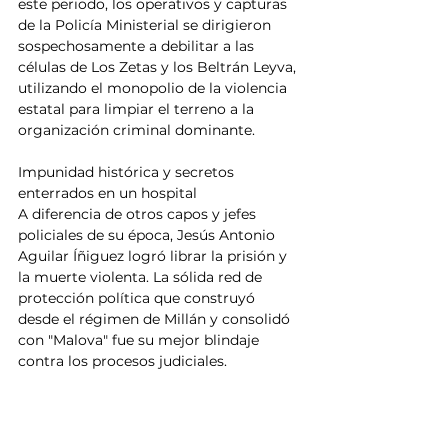
este periodo, los operativos y capturas 
de la Policía Ministerial se dirigieron 
sospechosamente a debilitar a las 
células de Los Zetas y los Beltrán Leyva, 
utilizando el monopolio de la violencia 
estatal para limpiar el terreno a la 
organización criminal dominante.
Impunidad histórica y secretos 
enterrados en un hospital
A diferencia de otros capos y jefes 
policiales de su época, Jesús Antonio 
Aguilar Íñiguez logró librar la prisión y 
la muerte violenta. La sólida red de 
protección política que construyó 
desde el régimen de Millán y consolidó 
con "Malova" fue su mejor blindaje 
contra los procesos judiciales.
Su fin no llegó a través de una 
emboscada ni un operativo federal. En 
mayo de 2020, "Chuy Toño" falleció en 