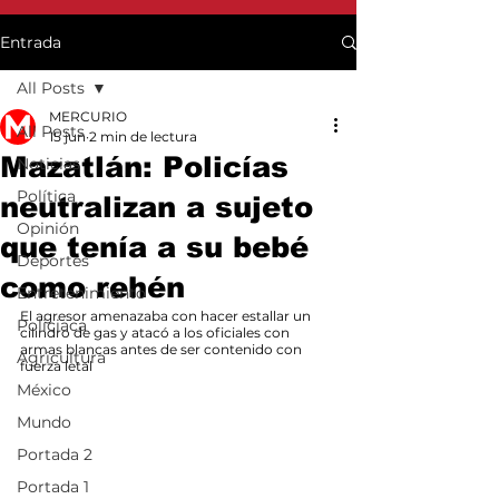
Entrada
All Posts
MERCURIO
All Posts
15 jun
2 min de lectura
Mazatlán: Policías
Noticias
Política
neutralizan a sujeto
Opinión
que tenía a su bebé
Deportes
como rehén
Entretenimiento
El agresor amenazaba con hacer estallar un 
Policiaca
cilindro de gas y atacó a los oficiales con 
armas blancas antes de ser contenido con 
Agricultura
fuerza letal
México
Mundo
Portada 2
Portada 1