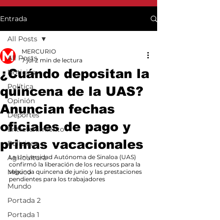
Entrada
All Posts
MERCURIO
All Posts
7 jul
2 min de lectura
¿Cuándo depositan la
Noticias
Política
quincena de la UAS?
Opinión
Anuncian fechas
Deportes
oficiales de pago y
Entretenimiento
primas vacacionales
Policiaca
Agricultura
La Universidad Autónoma de Sinaloa (UAS) 
confirmó la liberación de los recursos para la 
México
segunda quincena de junio y las prestaciones 
pendientes para los trabajadores
Mundo
Portada 2
Portada 1