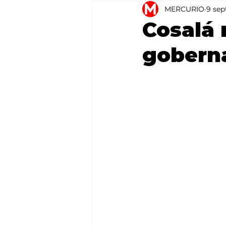
MERCURIO
9 sep
Agricultura
México
Cosalá 
goberna