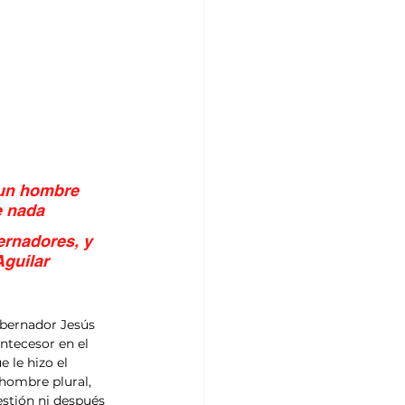
 un hombre 
e nada
ernadores, y 
guilar 
obernador Jesús 
ntecesor en el 
 le hizo el 
hombre plural, 
stión ni después 