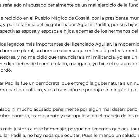
 señalado ni acusado penalmente de un mal ejercicio de la funci
ue recibido en el Pueblo Mágico de Cosalá, por la presidenta muni
, y por la familia del ex gobernador Aguilar Padilla, por sus hijos,
 respectivas esposa y esposos e hijos, además de los hermanos de
 los legados más importantes del licenciado Aguilar, la modernid
un hombre plural, un hombre diverso que entendió perfectamente
sesores, y no me pidió que renunciara a mi militancia, yo era u
 me dijo: debes de tener a fulano, mangano, yo hice el equipo con 
cordó.
lar Padilla fue un demócrata, que entregó la gubernatura a un 
o partido político, y esa transición se produjo sin ningún tipo d
alado ni mucho acusado penalmente por algún mal desempeño d
mbre honesto, transparente y escrupuloso en el manejo de los r
 más justeza a este homenaje, porque no tenemos que ocultar 
uilar Padilla, no hay nada qué ocultar. Pues le mando un saludo 