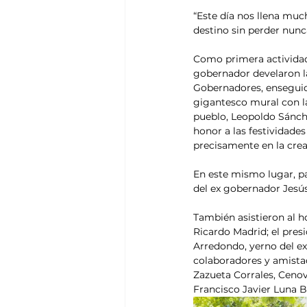
“Este día nos llena muc
destino sin perder nunc
Como primera actividad 
gobernador develaron la
Gobernadores, enseguida
gigantesco mural con la
pueblo, Leopoldo Sánchez
honor a las festividades
precisamente en la crea
En este mismo lugar, pa
del ex gobernador Jesús
También asistieron al h
Ricardo Madrid; el pres
Arredondo, yerno del ex
colaboradores y amista
Zazueta Corrales, Cenov
Francisco Javier Luna Be