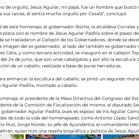
ho de orgullo; Jesús Aguilar, mi papá, fue un hombre que buscó 
a sus raíces, él sentía mucho orgullo por Cosalá”, concluyó.
de este homenaje, el gobernador Rocha, la alcaldesa Corrales y l
 placa con el nombre de Jesús Aguilar Padilla sobre el paseo de 
 se trasladaron al Callejón de los Gobernadores, donde se deve
 imagen del ex gobernador, al lado del también ex gobernador n
 Célis, y como tercera actividad, se inauguró en el callejón Topt
 del 24 de junio, que son unas cabalgatas y por ello la escultura 
ción de un caballo, realizada a base de puras herraduras.
ra enmarcar la escultura del caballo, se pintó un segundo mural
 Aguilar Padilla, montado a caballo.
omenaje, el presidente de la Mesa Directiva del Congreso del Est
idente de la Comisión de Fiscalización del mismo, el diputado Se
 gobernador Aguilar Padilla, pues es esposo de Iris Aguilar Cam
des de todo la vida del homenajeado, como Antonio López Sánc
io Ruiz, Jorge Kondo, su jefe de Ayundantía, el comandante Héct
ltrán, quien hizo una reseña biográfica y política de Jesús Aguila