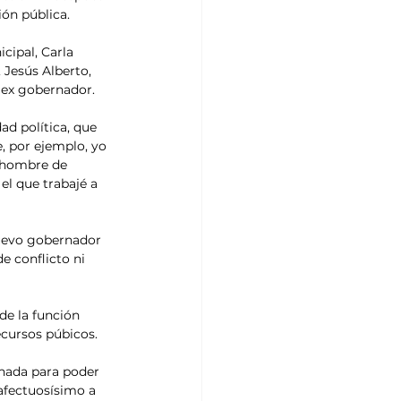
ón pública.
cipal, Carla 
 Jesús Alberto, 
l ex gobernador.
ad política, que 
, por ejemplo, yo 
n hombre de 
el que trabajé a 
nuevo gobernador 
e conflicto ni 
e la función 
ecursos púbicos.
nada para poder 
afectuosísimo a 