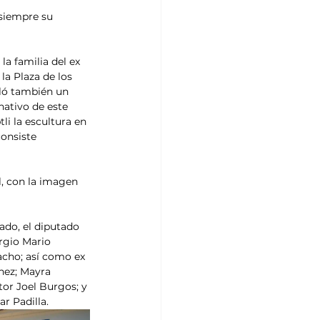
siempre su 
a familia del ex 
la Plaza de los 
ló también un 
ativo de este 
li la escultura en 
consiste 
, con la imagen 
ado, el diputado 
rgio Mario 
acho; así como ex 
hez; Mayra 
or Joel Burgos; y 
r Padilla.