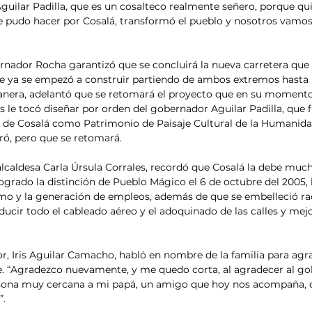
guilar Padilla, que es un cosalteco realmente señero, porque q
e pudo hacer por Cosalá, transformó el pueblo y nosotros vamos 
ernador Rocha garantizó que se concluirá la nueva carretera que
e ya se empezó a construir partiendo de ambos extremos hasta l
anera, adelantó que se retomará el proyecto que en su moment
le tocó diseñar por orden del gobernador Aguilar Padilla, que fue
 de Cosalá como Patrimonio de Paisaje Cultural de la Humanidad
ó, pero que se retomará.
 alcaldesa Carla Úrsula Corrales, recordó que Cosalá la debe much
ogrado la distinción de Pueblo Mágico el 6 de octubre del 2005, 
mo y la generación de empleos, además de que se embelleció ra
ducir todo el cableado aéreo y el adoquinado de las calles y mej
or, Iris Aguilar Camacho, habló en nombre de la familia para agr
. “Agradezco nuevamente, y me quedo corta, al agradecer al g
rsona muy cercana a mi papá, un amigo que hoy nos acompaña, 
”.