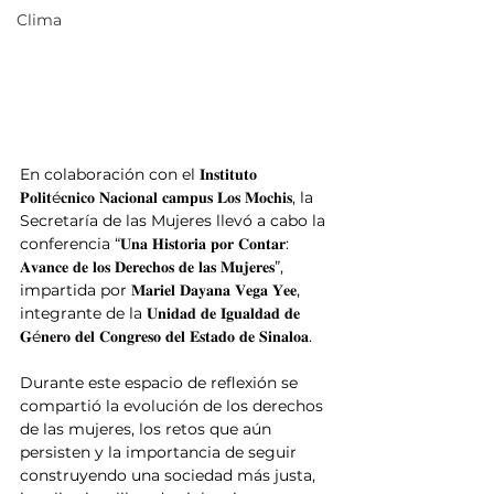
Clima
En colaboración con el 𝐈𝐧𝐬𝐭𝐢𝐭𝐮𝐭𝐨 
𝐏𝐨𝐥𝐢𝐭é𝐜𝐧𝐢𝐜𝐨 𝐍𝐚𝐜𝐢𝐨𝐧𝐚𝐥 𝐜𝐚𝐦𝐩𝐮𝐬 𝐋𝐨𝐬 𝐌𝐨𝐜𝐡𝐢𝐬, la 
Secretaría de las Mujeres llevó a cabo la 
conferencia “𝐔𝐧𝐚 𝐇𝐢𝐬𝐭𝐨𝐫𝐢𝐚 𝐩𝐨𝐫 𝐂𝐨𝐧𝐭𝐚𝐫: 
𝐀𝐯𝐚𝐧𝐜𝐞 𝐝𝐞 𝐥𝐨𝐬 𝐃𝐞𝐫𝐞𝐜𝐡𝐨𝐬 𝐝𝐞 𝐥𝐚𝐬 𝐌𝐮𝐣𝐞𝐫𝐞𝐬”, 
impartida por 𝐌𝐚𝐫𝐢𝐞𝐥 𝐃𝐚𝐲𝐚𝐧𝐚 𝐕𝐞𝐠𝐚 𝐘𝐞𝐞, 
integrante de la 𝐔𝐧𝐢𝐝𝐚𝐝 𝐝𝐞 𝐈𝐠𝐮𝐚𝐥𝐝𝐚𝐝 𝐝𝐞 
𝐆é𝐧𝐞𝐫𝐨 𝐝𝐞𝐥 𝐂𝐨𝐧𝐠𝐫𝐞𝐬𝐨 𝐝𝐞𝐥 𝐄𝐬𝐭𝐚𝐝𝐨 𝐝𝐞 𝐒𝐢𝐧𝐚𝐥𝐨𝐚.
Durante este espacio de reflexión se 
compartió la evolución de los derechos 
de las mujeres, los retos que aún 
persisten y la importancia de seguir 
construyendo una sociedad más justa, 