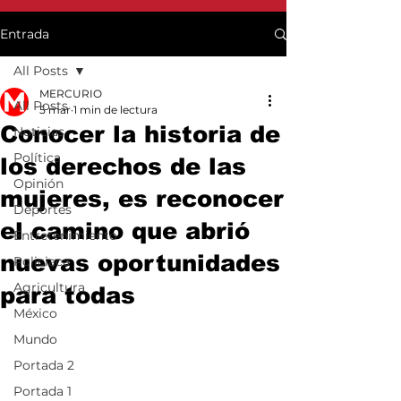
Entrada
All Posts
MERCURIO
All Posts
5 mar
1 min de lectura
Conocer la historia de
Noticias
Política
los derechos de las
Opinión
mujeres, es reconocer
Deportes
el camino que abrió
Entretenimiento
nuevas oportunidades
Policiaca
Agricultura
para todas
México
Mundo
Portada 2
Portada 1