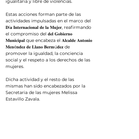
igualitaria y libre de violencias.
Estas acciones forman parte de las 
actividades impulsadas en el marco del 
𝐃í𝐚 𝐈𝐧𝐭𝐞𝐫𝐧𝐚𝐜𝐢𝐨𝐧𝐚𝐥 𝐝𝐞 𝐥𝐚 𝐌𝐮𝐣𝐞𝐫, reafirmando 
el compromiso del 𝐝𝐞𝐥 𝐆𝐨𝐛𝐢𝐞𝐫𝐧𝐨 
𝐌𝐮𝐧𝐢𝐜𝐢𝐩𝐚𝐥 que encabeza el 𝐀𝐥𝐜𝐚𝐥𝐝𝐞 𝐀𝐧𝐭𝐨𝐧𝐢𝐨 
𝐌𝐞𝐧é𝐧𝐝𝐞𝐳 𝐝𝐞 𝐋𝐥𝐚𝐧𝐨 𝐁𝐞𝐫𝐦ú𝐝𝐞𝐳 de 
promover la igualdad, la conciencia 
social y el respeto a los derechos de las 
mujeres.
Dicha actividad y el resto de las 
mismas han sido encabezados por la 
Secretaria de las mujeres Melissa 
Estavillo Zavala.